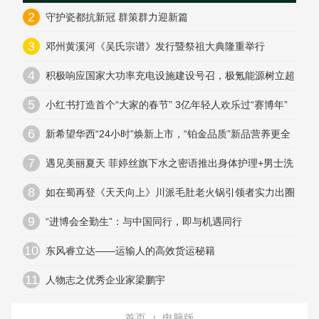
2
守护瓷都抗新冠 群策群力迎新篇
3
邓州黄溪河《吴氏宗谱》发行暨祭祖大典隆重举行
4
积极响应国家大功率充电设施建设号召，极氪能源树立超
快充高品质标杆
5
小红书打造首个“大家的春节” 3亿年轻人欢乐过“赛博年”
6
新希望华西“24小时”焕新上市，“铂金品质”新品营养更全
7
遇见美丽夏天 菲婷丝旗下水之密语推出身体护理+男士洗
发新品
8
如在蜀再登《天天向上》川派毛肚老火锅引领者实力出圈
9
“进博会全勤生”：与中国同行，即与机遇同行
10
东风睿立达——运输人的高效货运秘籍
11
人物志之优秀企业家梁鹏宇
首页
电脑版
|