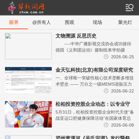
眼界
@所有人
围观
现场
聚光灯
文物溯源 反思历史
----中华广播影视交流协会成功接待
德国《义和团运动》摄制组来华拍摄
2026年4月24日至5月1日，中华广播影
2026-06-25
视交流协会接待了德国美狄亚影业公司
(Med...
金天弘科技(北京)有限公司深度研究
报告
一、全球唯一突破性核心技术垄断多维技
术壁垒 —— 万分之一级MEMS谐振压力
芯片 ＋ MEMS硅电容压力芯片 ＋
2026-06-22
MEMS硅电容结冰传感芯片 ＋ 无源无线
覆冰传...
松柏投资控股企业动态：以专业守
护冠军微笑，时代天使备战亚运口
5月31日，松柏投资控股企业时代天使“备
腔健康保障活动正式举行
战亚运口腔健康保障活动”在国家体育总
局训练局中体运动员之家举行。作为体育
2026-06-08
·训练局国家队运动员备战保障合作伙
伴，时代天使联...
邓州黄溪河《吴氏宗谱》发行暨祭