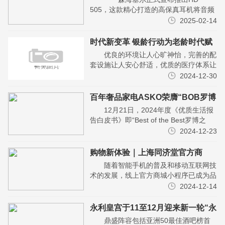
505，这款精心打造的高保真耳机将音频
体验提升到更高的水平。HD 505 拥有具
2025-02-14
有解析力的调音和精确的细节表现力，出
色的人体工...
时代新变革 银龄行动为老龄时代赋
能
优良的环境让人心旷神怡，完善的配
套设施让人安心舒适，优质的医疗体系让
人后顾无忧，健全的场所让人愉悦舒畅。
2024-12-30
在银龄行动打造的康养中心里，老人可以
喝茶唠嗑，可以打...
百年奢品家电ASKO荣膺“BOB罗博
之选”年度奢享家电引领品牌
12月21日，2024年度《优质生活报
告白皮书》即“Best of the Best罗博之
选”精选榜单评选揭晓。源自北欧的百年
2024-12-23
奢品家电品牌ASKO雅士高，凭...
购物新体验｜上海同济堂官方商
城， 您的掌上养生专家
随着智能手机的普及和移动互联网技
术的发展，线上官方商城小程序已成为品
牌连接消费者的重要桥梁。它们以其便捷
2024-12-14
性 、即时性和个性化服务受到消费者的
青睐，通过小程序...
永利皇宫于11至12月迎来新一轮“永
利客席调酒师”活动
鼎盛阵容包括亚洲50最佳酒吧榜首