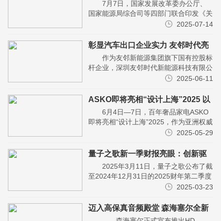
号召，极氪能源树立超快充高品质
7月7日，国家发展改革委办公厅、
标杆
国家能源局综合司等四部门联合印发《关
于促进大功率充电设施科学规划建设的通
2025-07-14
知》。通知中提出，力争2027年年底，
全国范围内大功...
彰显汽车出口企业实力 友邻时代亮
相中非经贸博览会
作为友邻新能源集团旗下国有控股标
杆企业，深圳友邻时代新能源科技有限公
司近日正式宣布受邀参加第四届中国 - 非
2025-06-11
洲经贸博览会。此次展会将于 2025 年6
月12...
ASKO即将亮相“设计上海”2025 以
自然之力创变未来生活
6月4日—7日，百年奢品家电ASKO
即将亮相“设计上海”2025，作为亚洲权威
国际设计盛会，设计上海不仅是全球设计
2025-05-29
趋势风向标，也是科技与美学融合的前沿
阵地。...
量子之歌新一季财报亮眼：创新驱
动，构建多元化生活服务新生态
2025年3月11日，量子之歌公布了截
至2024年12月31日的2025财年第二季度
财报。本财季，量子之歌在财务表现和业
2025-03-23
务布局上均取得了显著进展，净利润达
到...
迈入高保真音频殿堂 森海塞尔全新
HD 505 带您走进纯粹听音世界
森海塞尔正式宣布推出HD