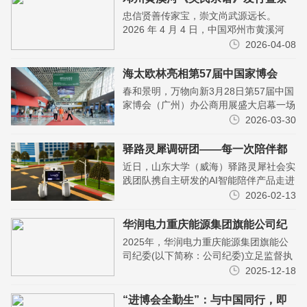
祖大典隆重举行
忠信贤善传家宝，崇文尚武源远长。
2026 年 4 月 4 日，中国邓州市黄溪河
2020V10.0版《吴氏宗谱》发行暨丙午年
2026-04-08
清明节祭祖大典，在河南省邓州市张楼乡
吴...
海太欧林亮相第57届中国家博会
（广州） 启幕未来办公新境
春和景明，万物向新3月28日第57届中国
家博会（广州）办公商用展盛大启幕一场
关于未来办公的深度探索由此正式开启海
2026-03-30
太欧林集团以 “共生、自在、专注” 为核
心主题...
驿路灵犀调研团——每一次陪伴都
是心有灵犀
近日，山东大学（威海）驿路灵犀社会实
践团队携自主研发的AI智能陪伴产品走进
各地中小学校与教育机构，与孩子们开展
2026-02-13
零距离互动交流。团队以科技为桥、以陪
伴为心，深入基...
华润电力重庆能源集团旗能公司纪
委：着力“四个监督”，当好政治生
2025年，华润电力重庆能源集团旗能公
态“护林员”
司纪委(以下简称：公司纪委)立足监督执
纪问责职能职责，着力在政治监督、日常
2025-12-18
监督、专项监督和协同监督上下功夫，切
实履行好纪委...
“进博会全勤生”：与中国同行，即