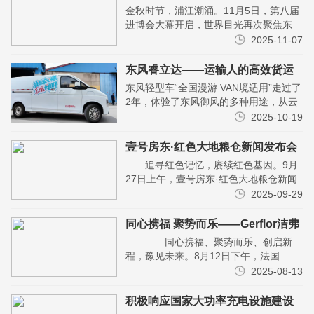
与机遇同行
金秋时节，浦江潮涌。11月5日，第八届
进博会大幕开启，世界目光再次聚焦东
方。中国之诺，全球之约。155个国家、
2025-11-07
地区 和国际组织参与，4108家境外企业
参展，展...
东风睿立达——运输人的高效货运
秘籍
东风轻型车“全国漫游 VAN境适用”走过了
2年，体验了东风御风的多种用途，从云
南的深山里，运输新鲜的百合；在青岛承
2025-10-19
载着追风少年的追风之梦；在西安，是所
有房车发烧...
壹号房东·红色大地粮仓新闻发布会
在郑州成功举办
追寻红色记忆，赓续红色基因。9月
27日上午，壹号房东·红色大地粮仓新闻
发布会在郑州市河南省人民会堂三楼正式
2025-09-29
启动，红色文化团队发起人，壹号房东红
色大地粮仓董事...
同心携福 聚势而乐——Gerflor洁弗
乐产品推广会在郑州举行
同心携福、聚势而乐、创启新
程，豫见未来。8月12日下午，法国
Gerflor洁弗乐产品推广会在郑州市正方
2025-08-13
元国际酒店举行。河南圣特实业有限公司
董事长崔会晓、...
积极响应国家大功率充电设施建设