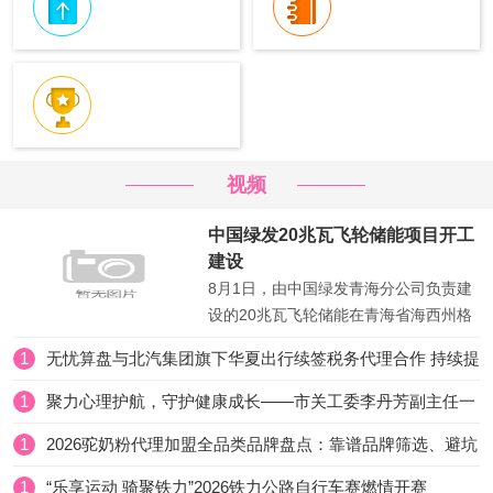
视频
中国绿发20兆瓦飞轮储能项目开工
建设
8月1日，由中国绿发青海分公司负责建
设的20兆瓦飞轮储能在青海省海西州格
尔木市开工建设，项目采用多类型飞轮
1
无忧算盘与北汽集团旗下华夏出行续签税务代理合作 持续提
协同技术，可实现毫秒级响应，解决高
升企业财税服务能力
比例新能源电网惯量缺...
1
聚力心理护航，守护健康成长——市关工委李丹芳副主任一
行莅临调研座谈
1
2026驼奶粉代理加盟全品类品牌盘点：靠谱品牌筛选、避坑
指南与核心品牌适配场景解析
1
“乐享运动 骑聚铁力”2026铁力公路自行车赛燃情开赛