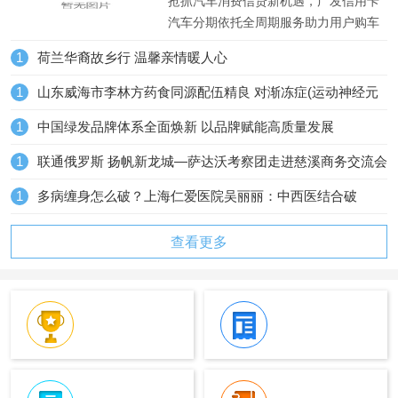
用户购车体验升级
抢抓汽车消费信贷新机遇，广发信用卡
汽车分期依托全周期服务助力用户购车
体验升级一、汽车消费信贷行业市场及
1
荷兰华裔故乡行 温馨亲情暖人心
产业背景随着国内汽车消费市场的稳定
复苏，汽车消费信贷作为重...
1
山东威海市李林方药食同源配伍精良 对渐冻症(运动神经元
病)生命的守望
1
中国绿发品牌体系全面焕新 以品牌赋能高质量发展
1
联通俄罗斯 扬帆新龙城—萨达沃考察团走进慈溪商务交流会
成功举办
1
多病缠身怎么破？上海仁爱医院吴丽丽：中西医结合破
解“并发症”困局
查看更多