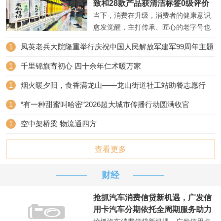
致和28款产品获清洁标签0级评价
当下，消费在升级，消费者的健康意识
愈发觉醒，主打传承、匠心的老字号也
意识到这种明显的变化。近日，记者从
1
凤英老兵大院隆重举行庆祝中国人民解放军建军99周年主题
中华老字号王致和方面获悉，王致和旗
活动
下腐乳、料酒、韭花酱、红...
1
千里锦旗寄初心 四十余年仁术暖万家
1
烟火暖夕阳，食香满龙山——龙山街道社工站助餐志愿行
1
“有一种甜蜜叫哈密”2026超大城市传播行动圆满收官
1
空中架桥梁 物流通四方
查看更多
财经
抢抓汽车消费信贷新机遇，广发信
用卡汽车分期依托全周期服务助力