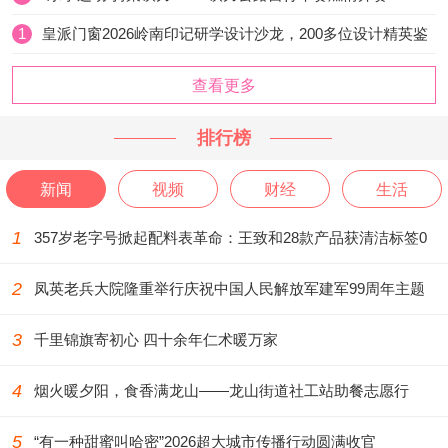
1
皇派门窗2026岭南印记研学设计沙龙，200多位设计精英鉴
证
查看更多
排行榜
新闻
视频
财经
生活
1
357岁老字号掀起配料表革命：王致和28款产品获清洁标签0
级评价
2
凤英老兵大院隆重举行庆祝中国人民解放军建军99周年主题
活动
3
千里锦旗寄初心 四十余年仁术暖万家
4
烟火暖夕阳，食香满龙山——龙山街道社工站助餐志愿行
5
“有一种甜蜜叫哈密”2026超大城市传播行动圆满收官