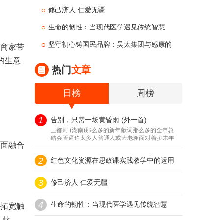
研究
修己济人 仁爱无疆
生命的韧性：当现代医学遇见传统智慧
——走进武汉名逸肿瘤医院的康复之路
坚守初心铸国民品牌：吴太集团与感康的
商家带
的生意
二十余年发展之路
热门
文章
日榜
周榜
1
告别，只需一场黄昏雨 (外一首)
三都河 (湖南)那么多的新年献词那么多的全年总
结会否逼迫太多人普通人或大老粗面对着岁末年
面融合
初有太多的感慨一时半会说不出话黄...
2
红色文化资源在思政课实践教学中的运用
3
研究
修己济人 仁爱无疆
4
生命的韧性：当现代医学遇见传统智慧
拓宽触
。此