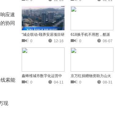
响应速
销的协同
“城企联动-颐养安居项目研
618换手机不用愁，酷派
讨会在京举行
三款性价比之王登录京东
0
12-16
0
06-07
鑫蜂维城市数字化运营中
京万红捐赠物资助力山火
+线索能
心项目 引各地方政府积极
救援，向逆火而行的英雄
0
04-11
0
08-31
参访调研
致敬
万现