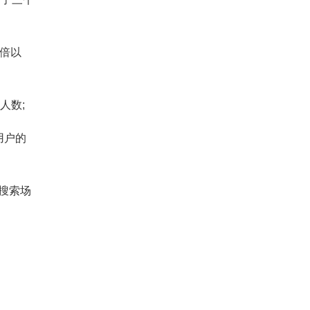
倍以
人数;
用户的
搜索场