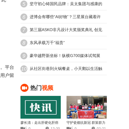
5
——走进武汉名逸肿瘤医院的康复之路
坚守初心铸国民品牌：吴太集团与感康的
6
二十余年发展之路
进博会有哪些“AI好物”？三星展台藏着许
7
多黑科技
第三届ASKO非凡设计大奖颁奖典礼 创见
8
非凡设计 共鉴荣耀时刻
东风承载万千“福贵”
9
豪华越野新坐标！纵横G700媒体试驾展
。平台
10
现“百万级体验”硬核实力
从社区街巷到火锅餐桌，小天鹅以生活触
助用户留
点打造家电卖场新模式
热门
视频
廖长清：走出肝硬化肝癌
守护瓷都抗新冠 群策群力
的误区
迎新篇
0
12-20
0
02-21