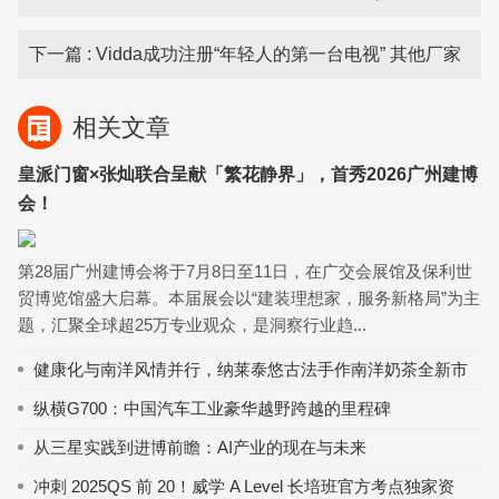
活敞开
下一篇
: Vidda成功注册“年轻人的第一台电视” 其他厂家
以后不能乱用了
相关文章
皇派门窗×张灿联合呈献「繁花静界」，首秀2026广州建博
会！
第28届广州建博会将于7月8日至11日，在广交会展馆及保利世
贸博览馆盛大启幕。本届展会以“建装理想家，服务新格局”为主
题，汇聚全球超25万专业观众，是洞察行业趋...
健康化与南洋风情并行，纳莱泰悠古法手作南洋奶茶全新市
场机遇
纵横G700：中国汽车工业豪华越野跨越的里程碑
从三星实践到进博前瞻：AI产业的现在与未来
冲刺 2025QS 前 20！威学 A Level 长培班官方考点独家资