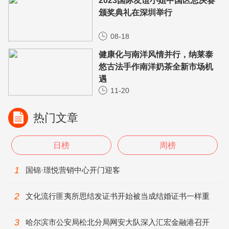
2023国际友谊小姐中国区总决赛
颁奖典礼在深圳举行
08-18
健康化与南洋风情并行，纳莱泰
悠古法手作南洋奶茶全新市场机
遇
11-20
热门文章
日榜
周榜
1
国锦·璟悦营销中心开门迎客
2
文化流行匪夷所思结发证书开始被当成结婚证书一样重
要
3
​哈尔滨市公安局松北分局网安大队深入汇宏金融港召开