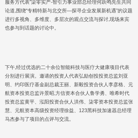
服务方代表”柒零实产-智引力事业部总经理何跃鸣先生共同
论道,围绕“专精特新与北交所—探寻企业发展新机遇”的议题
进行多视角、多维度、多层次的观点交流与探讨,现场来宾
也参与到话题的讨论中。
下午,经过优选的二十余位智能科技与医疗大健康项目代表
分别进行展演。邀请的投资人代表弘励创投投资总监刘亚
明、约印医疗基金副总裁王丽、新毅投资合伙人李彦格、元
航资本投资总监许景昭,方信资本合伙人鲁学勇、唯希时代
投资总监黄平、泓阳投资合伙人洪伟、柒零资本投资总监张
慧、元航资本高级投资经理徐益、123黑科技加速器总经理
马杰参与了项目的点评与交流。