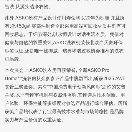
智洗,从源头洁净衣物。
此外,ASKO所有产品设计使用寿命均以20年为标准,并且所
有超过50g的零部件制造全部采用高端可回收材质并刻有可
回收标志。于细节深处,以永恒设计对话生活本质。凭借对
健康与自然的双重关怀,ASKO洗衣机荣获北欧白天鹅环保
标签认证,还是唯一被挪威、瑞典哮喘过敏协会推荐的洗衣
机品牌。
本次展会上,ASKO洗衣房再获荣誉, 全新ASKO Pro
Home™洗衣房从众多参评产品中脱颖而出,斩获2025 AWE
艾普兰奖金奖。素有”中国消费电子创新风向标“之称的艾普
兰奖,以严苛评审机制与权威性著称,其评选从技术创新、用
户体验、环保性能等多维度对参选产品进行综合评估。历届
获奖产品均代表了行业最高技术水准与市场前瞻性,是品牌
实力与产品价值的双重认证。