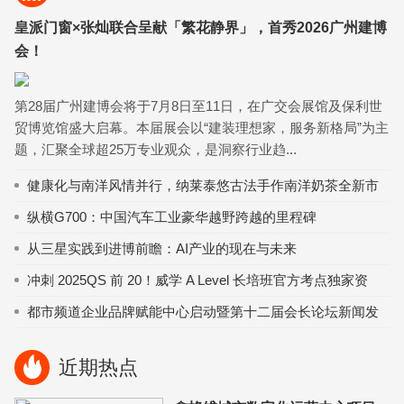
皇派门窗×张灿联合呈献「繁花静界」，首秀2026广州建博
会！
第28届广州建博会将于7月8日至11日，在广交会展馆及保利世
贸博览馆盛大启幕。本届展会以“建装理想家，服务新格局”为主
题，汇聚全球超25万专业观众，是洞察行业趋...
健康化与南洋风情并行，纳莱泰悠古法手作南洋奶茶全新市
场机遇
纵横G700：中国汽车工业豪华越野跨越的里程碑
从三星实践到进博前瞻：AI产业的现在与未来
冲刺 2025QS 前 20！威学 A Level 长培班官方考点独家资
源，教学服务双硬核！
都市频道企业品牌赋能中心启动暨第十二届会长论坛新闻发
布在郑州举行
近期热点