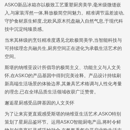
ASKO新品冰箱亦以极致工艺重塑厨房美学,毫米级微缝嵌
入,与家装浑然一体,释放极简空间魅力。精准调节温差波动,
守护食材原生鲜度,北欧风原木托盘融入自然气息,于现代科
技中沉淀纯臻质感。
当米其林级的烹饪精准度遇见北欧极简美学,当智能科技与
可持续理念共融共生,厨房空间正在进化为承载生活艺术的
空间。
斯堪的纳维亚设计所倡导的极简主义、功能主义与人文关
怀,在ASKO的产品基因中得到完美诠释。产品设计持续刷
新高端生活场景的体验边界,其兼具艺术格调与人性化考量
的理念,已在全球品质生活领域收获广泛赞誉。
邂逅星厨感受品牌基因的人文关怀
为了让来宾更直观感受斯堪的纳维亚生活艺术,ASKO特别
策划了星厨品鉴环节。运用ASKO智能厨电产品,将时令鲜