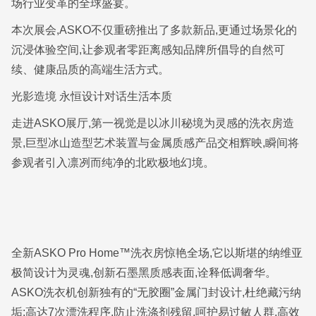
场行业变革的全球盛宴。
本次展会,ASKO不仅重磅推出了多款新品,更通过场景化的
沉浸体验空间,让参观者零距离感知品牌所倡导的自然可
续、健康品质的高端生活方式。
光影造境 永恒设计对话生活本质
走进ASKO展厅,第一视觉是以冰川秘境为灵感的洗衣房造
景,巨型冰山造型艺术装置与金属质感产品交相辉映,瞬间将
参观者引入凛冽而纯净的北欧极地幻境。
全新ASKO Pro Home™洗衣房惊艳全场,它以斯堪的纳维亚
极简设计为灵魂,创新石墨黑质感表面,诠释低调奢华。
ASKO洗衣机创新独有的“无胶圈”金属门封设计,杜绝藏污纳
垢;高达7次漂洗程序,防止洗涤剂残留,呵护易过敏人群,高效