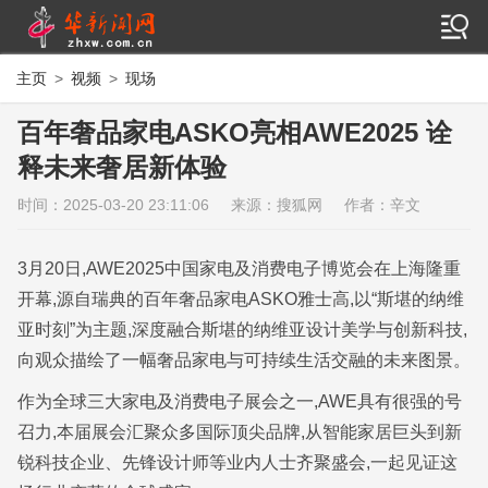
主页
>
视频
>
现场
百年奢品家电ASKO亮相AWE2025 诠
释未来奢居新体验
时间：2025-03-20 23:11:06
来源：搜狐网
作者：辛文
3月20日,AWE2025中国家电及消费电子博览会在上海隆重
开幕,源自瑞典的百年奢品家电ASKO雅士高,以“斯堪的纳维
亚时刻”为主题,深度融合斯堪的纳维亚设计美学与创新科技,
向观众描绘了一幅奢品家电与可持续生活交融的未来图景。
作为全球三大家电及消费电子展会之一,AWE具有很强的号
召力,本届展会汇聚众多国际顶尖品牌,从智能家居巨头到新
锐科技企业、先锋设计师等业内人士齐聚盛会,一起见证这