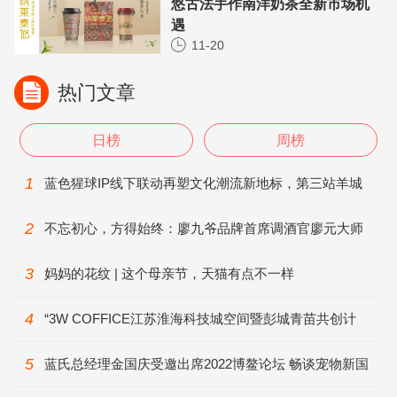
悠古法手作南洋奶茶全新市场机
遇
11-20
热门文章
日榜
周榜
1
蓝色猩球IP线下联动再塑文化潮流新地标，第三站羊城
广州天河区CBD金贸益田假日
2
不忘初心，方得始终：廖九爷品牌首席调酒官廖元大师
谈坚守
3
妈妈的花纹 | 这个母亲节，天猫有点不一样
4
“3W COFFICE江苏淮海科技城空间暨彭城青苗共创计
划”活动隆重召开
5
蓝氏总经理金国庆受邀出席2022博鳌论坛 畅谈宠物新国
货创新