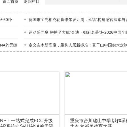
返回首页
返回栏目
起
天60种
德国唯宝亮相克勒肯维尔设计周，延续“构建感官探索与
话
运动乐同享·拼搏至大成“金迪・御府名著”杯2026中国
（跑）大赛（四川・乐至站）全国百城联
ANA的无缝
定义实木新高度，重构人居新标准：莫干山中国实木定
季暨实木“好房子”7M标准发布会在德清盛大举
NP：一站式完成ECC升级
重庆市合川瑞山中学 以作孚
AP系统向S/4HANA的无缝
为本 筑诚美德育之基