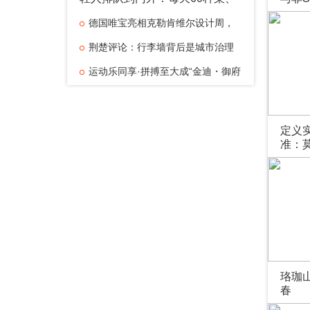
2.58元/两，“比外卖香”
整合
德国唯宝亮相克勒肯维尔设计周，
延续“构建感官探索与设计”对话
荆楚评论：行李墙背后是城市治理
的扎实底气
运动乐同享·拼搏至大成“金迪・御府
名著”杯2026中国全民健身走（跑）大
携手SNP：一站式完成ECC升级与
赛（四川・乐至站）全国百城联
非SAP系统向S/4HANA的无缝整合
定义
准：
季暨实
在德
珞珈
春