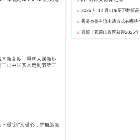
2025 年 12 月山东厨卫翻新
荐：口碑盘点 + 3000 万家庭实
香港身份主流申请方式有哪些
指南
行盛世解读政策红利与实操要点
喜报！瓦屋山景区获评2025
体育旅游精品景区！
实木新高度，重构人居新标
莫干山中国实木定制节第三
木“好房子”7M标准发布会
清盛大举
山下暖“新”又暖心，护航迎新