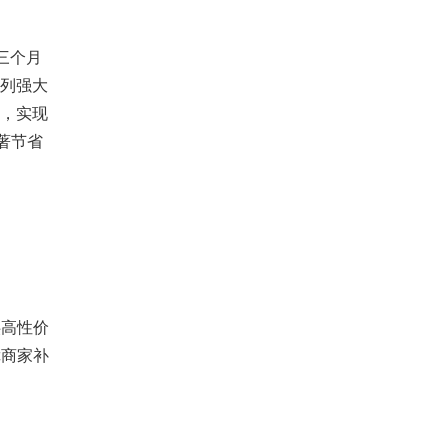
三个月
系列强大
关，实现
著节省
高性价
障商家补