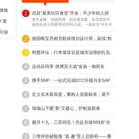
品牌推
1
武昌“最美社区食堂”开业，不少年轻人排
原木桌椅、绿植环绕、阳光落地窗，在武昌区中
测选购
？寰
南路街道小刘家湾社区66公园，一座名为“卡夫卡
队到门外：每天60种菜、2.58元/两，“比
绿洲”的幸福食堂近日开业，完全打...
年川渝
2
德国唯宝亮相克勒肯维尔设计周，延续“构
外卖香”
3
建感官探索与设计”对话
荆楚评论：行李墙背后是城市治理的扎实
4
底气
运动乐同享·拼搏至大成“金迪・御府名
5
著”杯2026中国全民健身走（跑）大赛
携手SNP：一站式完成ECC升级与非SAP
（四川・乐至站）全国百城联
6
系统向S/4HANA的无缝整合
定义实木新高度，重构人居新标准：莫干
7
山中国实木定制节第三季暨实木“好房
珞珈山下暖“新”又暖心，护航迎新春
子”7M标准发布会在德清盛大举
8
腊月十九，三苏祠见！共赴东坡989岁“生
9
日会”
三维评价破瓶颈 “真.趣”育人启新程——重