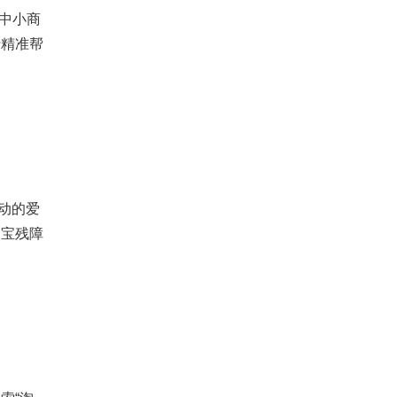
为中小商
行精准帮
动的爱
淘宝残障