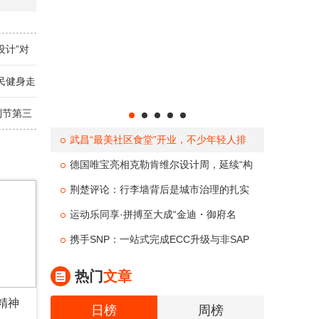
设计”对
全民健身走
制节第三
武昌“最美社区食堂”开业，不少年轻人排
队到门外：每天60种菜、2.58元/两，“比外
德国唯宝亮相克勒肯维尔设计周，延续“构
卖香”
建感官探索与设计”对话
荆楚评论：行李墙背后是城市治理的扎实
底气
运动乐同享·拼搏至大成“金迪・御府名
著”杯2026中国全民健身走（跑）大赛（四
携手SNP：一站式完成ECC升级与非SAP
川・乐至站）全国百城联
系统向S/4HANA的无缝整合
热门
文章
精神
日榜
周榜