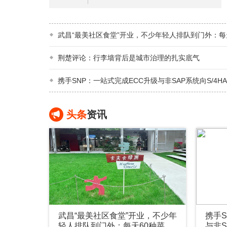
武昌“最美社区食堂”开业，不少年轻人排队到门外：每
菜、2.58元/两，“比外卖香”
荆楚评论：行李墙背后是城市治理的扎实底气
携手SNP：一站式完成ECC升级与非SAP系统向S/4H
整合
头条
资讯
武昌“最美社区食堂”开业，不少年
携手S
轻人排队到门外：每天60种菜、
与非S