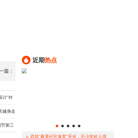
近期
热点
一篇：
设计”对
全民健身走
制节第三
武昌“最美社区食堂”开业，不少年轻人排