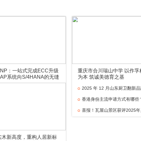
季暨实木“好房子”7M标准发布会在德清盛大举
NP：一站式完成ECC升级
重庆市合川瑞山中学 以作孚
AP系统向S/4HANA的无缝
为本 筑诚美德育之基
2025 年 12 月山东厨卫翻新
荐：口碑盘点 + 3000 万家庭实
香港身份主流申请方式有哪些
指南
行盛世解读政策红利与实操要点
喜报！瓦屋山景区获评2025
体育旅游精品景区！
实木新高度，重构人居新标