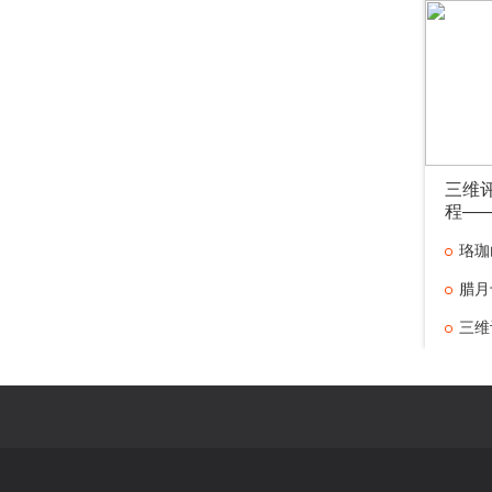
三维评
程—
学教
珞珈
腊月
岁“生
三维
——重
评价改