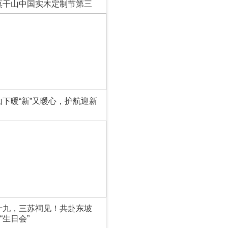
莫干山中国实木定制节第三
木“好房子”7M标准发布会
清盛大举
山下暖“新”又暖心，护航迎新
十九，三苏祠见！共赴东坡
岁“生日会”