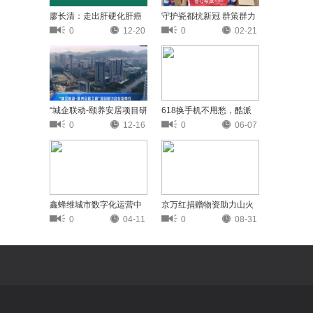
廖长清：走出肝硬化肝癌
守护瓷都抗新冠 群策群力
的误区
迎新篇
0
12-20
0
02-21
“城企联动-颐养安居项目研
618换手机不用愁，酷派
讨会在京举行
三款性价比之王登录京东
0
12-16
0
06-07
鑫蜂维城市数字化运营中
京万红捐赠物资助力山火
心项目 引各地方政府积极
救援，向逆火而行的英雄
0
04-11
0
08-31
参访调研
致敬