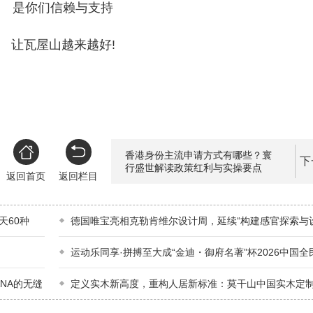
是你们信赖与支持
让瓦屋山越来越好!
香港身份主流申请方式有哪些？寰
下
行盛世解读政策红利与实操要点
返回首页
返回栏目
天60种
德国唯宝亮相克勒肯维尔设计周，延续“构建感官探索与
话
运动乐同享·拼搏至大成“金迪・御府名著”杯2026中国
（跑）大赛（四川・乐至站）全国百城联
ANA的无缝
定义实木新高度，重构人居新标准：莫干山中国实木定