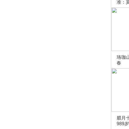
准：
季暨实
在德
珞珈
春
腊月
989