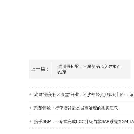
进博搭桥梁，三星新品飞入寻常百
上一篇：
姓家
武昌“最美社区食堂”开业，不少年轻人排队到门外：每
菜、2.58元/两，“比外卖香”
荆楚评论：行李墙背后是城市治理的扎实底气
携手SNP：一站式完成ECC升级与非SAP系统向S/4H