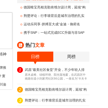
队到门外：每天60种菜、2.58元/两，“比外
德国唯宝亮相克勒肯维尔设计周，延续“构
卖香”
建感官探索与设计”对话
荆楚评论：行李墙背后是城市治理的扎实
底气
运动乐同享·拼搏至大成“金迪・御府名
著”杯2026中国全民健身走（跑）大赛（四
携手SNP：一站式完成ECC升级与非SAP
川・乐至站）全国百城联
系统向S/4HANA的无缝整合
热门
文章
精神
日榜
周榜
品牌推
1
武昌“最美社区食堂”开业，不少年轻人排
原木桌椅、绿植环绕、阳光落地窗，在武昌区中
测选购
？寰
南路街道小刘家湾社区66公园，一座名为“卡夫卡
队到门外：每天60种菜、2.58元/两，“比
绿洲”的幸福食堂近日开业，完全打...
年川渝
2
德国唯宝亮相克勒肯维尔设计周，延续“构
外卖香”
3
建感官探索与设计”对话
荆楚评论：行李墙背后是城市治理的扎实