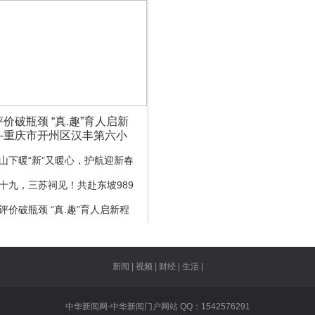
价破瓶颈 “真.趣”育人启新
—重庆市开州区汉丰第六小
育评价改革实践
山下暖“新”又暖心，护航迎新春
十九，三苏祠见！共赴东坡989
日会”
评价破瓶颈 “真.趣”育人启新程
庆市开州区汉丰第六小学教育
革实践
新闻 | 视频 | 财经 | 生活 |
中华新闻网-中华新闻门户网站 QQ：1542576291