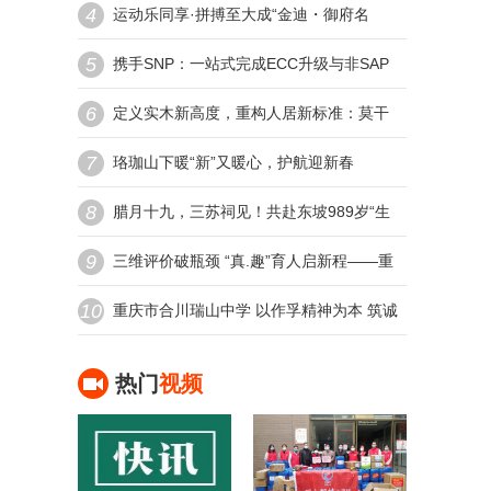
4
底气
运动乐同享·拼搏至大成“金迪・御府名
5
著”杯2026中国全民健身走（跑）大赛
携手SNP：一站式完成ECC升级与非SAP
（四川・乐至站）全国百城联
6
系统向S/4HANA的无缝整合
定义实木新高度，重构人居新标准：莫干
7
山中国实木定制节第三季暨实木“好房
珞珈山下暖“新”又暖心，护航迎新春
子”7M标准发布会在德清盛大举
8
腊月十九，三苏祠见！共赴东坡989岁“生
9
日会”
三维评价破瓶颈 “真.趣”育人启新程——重
10
庆市开州区汉丰第六小学教育评价改革实
重庆市合川瑞山中学 以作孚精神为本 筑诚
践
美德育之基
热门
视频