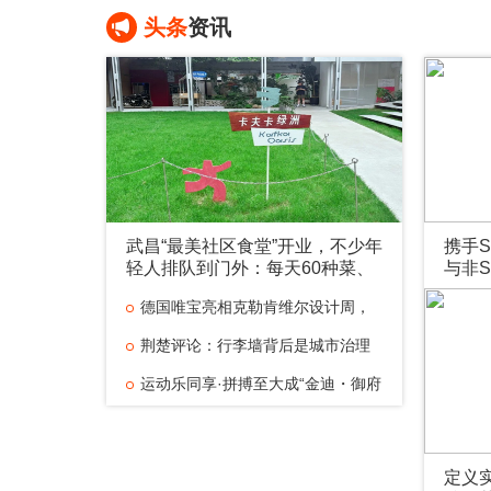
整合
头条
资讯
武昌“最美社区食堂”开业，不少年
携手S
轻人排队到门外：每天60种菜、
与非S
2.58元/两，“比外卖香”
整合
德国唯宝亮相克勒肯维尔设计周，
延续“构建感官探索与设计”对话
荆楚评论：行李墙背后是城市治理
的扎实底气
运动乐同享·拼搏至大成“金迪・御府
名著”杯2026中国全民健身走（跑）大
携手SNP：一站式完成ECC升级与
赛（四川・乐至站）全国百城联
非SAP系统向S/4HANA的无缝整合
定义